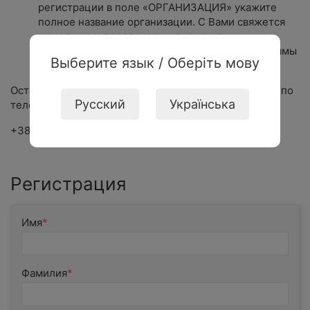
регистрации в поле «ОРГАНИЗАЦИЯ» укажите
полное название организации. С Вами свяжется
менеджер и предложит индивидуально
подобранную группу цен (в зависимости от суммы
Выберите язык / Оберіть мову
заказа и регулярности покупок).
Остались вопросы, свяжитесь с нашим менеджером по
Русский
Українська
телефону:
+38 (050) 420 88 90; +38 (067) 618 05 45.
Регистрация
Имя
Фамилия