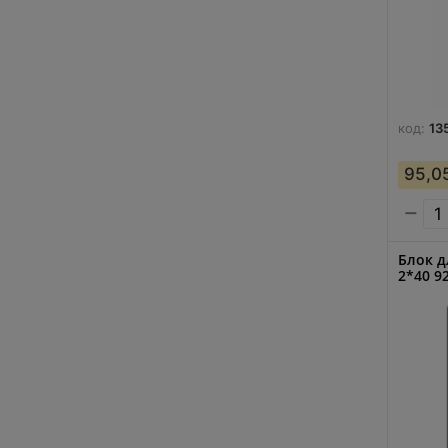
код:
13
95,0
−
Блок д
2*40 9