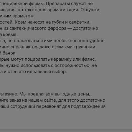
 специальной формы. Препараты служат не
ивания, но также для ароматизации. Отдушки,
чивым ароматом.
стей. Крем наносят на губки и салфетки,
ан из сантехнического фарфора — достаточно
а креме.
го, но пользоваться ими необыкновенно удобно
лично справляются даже с самыми трудными
 бачок.
орые могут поцарапать керамику или фаянс,
лы нужно использовать с осторожностью, не
а и стен это идеальный выбор.
магазине. Мы предлагаем выгодные цены,
те заказ на нашем сайте, для этого достаточно
 Наши сотрудники перезвонят для подтверждения