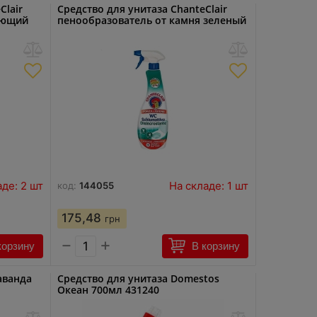
Clair
Средство для унитаза ChanteClair
ающий
пенообразователь от камня зеленый
625мл 5490
аде: 2 шт
На складе: 1 шт
код:
144055
175,48
грн
−
+
корзину
В корзину
аванда
Средство для унитаза Domestos
Океан 700мл 431240