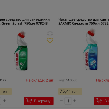
ее средство для сантехники
Чистящее средство для сант
 Green Splash 750мл 078248
SARMIX Свежесть 750мл 07824
На складе: 2 шт
На скл
8172
код:
146585
1
75,41
грн
грн
+
−
+
В корзину
В 