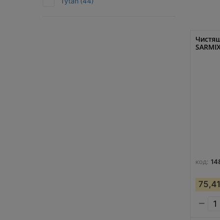
Tytan
(44)
Чистящ
SARMIX
код:
14
75,4
−