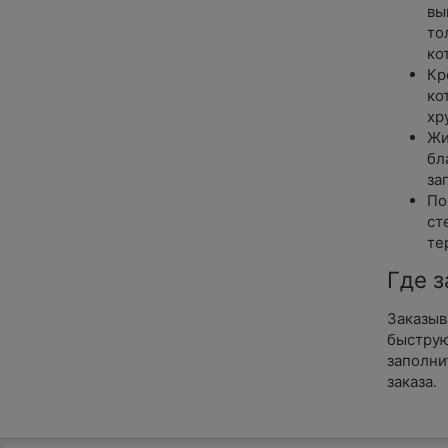
вы
то
ко
Кр
ко
хр
Жи
бл
за
По
ст
те
Где з
Заказыв
быструю
заполни
заказа.