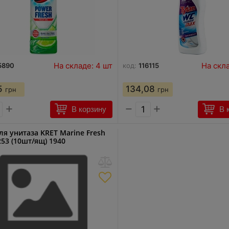
На складе: 4 шт
На скла
5890
код:
116115
5
134,08
грн
грн
+
−
+
В корзину
В 
ля унитаза KRET Marine Fresh
253 (10шт/ящ) 1940