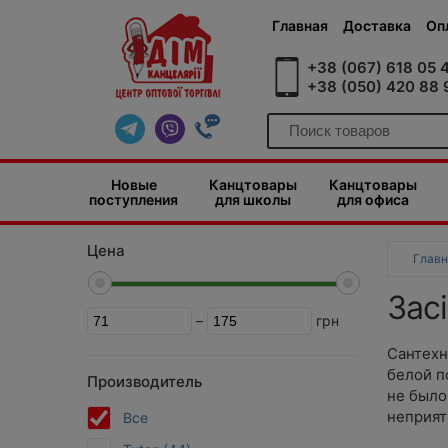
Главная
Доставка
Оп
+38 (067) 618 05 
+38 (050) 420 88 
Новые
Канцтовары
Канцтовары
поступления
для школы
для офиса
Цена
Главн
Засі
–
грн
Сантехн
белой п
Производитель
не было
неприят
Все