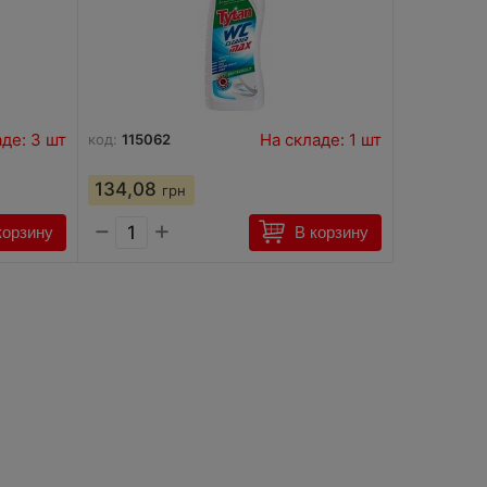
де: 3 шт
На складе: 1 шт
код:
115062
134,08
грн
−
+
корзину
В корзину