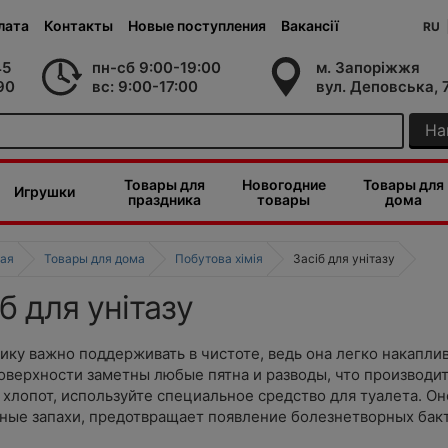
лата
Контакты
Новые поступления
Вакансії
RU
45
пн-сб 9:00-19:00
м. Запоріжжя
90
вс: 9:00-17:00
вул. Деповська, 
На
Товары для
Новогодние
Товары для
Игрушки
праздника
товары
дома
ая
Товары для дома
Побутова хімія
Засіб для унітазу
б для унітазу
ику важно поддерживать в чистоте, ведь она легко накаплив
оверхности заметны любые пятна и разводы, что производи
 хлопот, используйте специальное средство для туалета. О
ные запахи, предотвращает появление болезнетворных бак