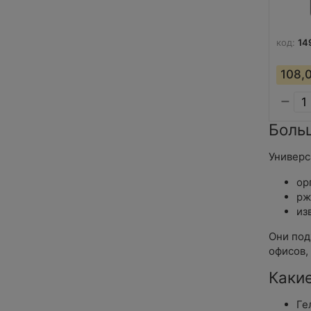
код:
14
108,
−
Боль
Универс
ор
рж
из
Они под
офисов,
Какие
Ге