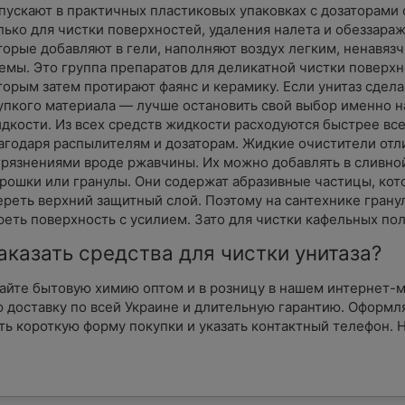
пускают в практичных пластиковых упаковках с дозаторами
лько для чистки поверхностей, удаления налета и обеззараж
торые добавляют в гели, наполняют воздух легким, ненавяз
емы. Это группа препаратов для деликатной чистки поверхно
торым затем протирают фаянс и керамику. Если унитаз сдел
упкого материала — лучше остановить свой выбор именно н
дкости. Из всех средств жидкости расходуются быстрее все
агодаря распылителям и дозаторам. Жидкие очистители от
грязнениями вроде ржавчины. Их можно добавлять в сливной
рошки или гранулы. Они содержат абразивные частицы, кот
ереть верхний защитный слой. Поэтому на сантехнике грану
реть поверхность с усилием. Зато для чистки кафельных пол
аказать средства для чистки унитаза?
айте бытовую химию оптом и в розницу в нашем интернет-
 доставку по всей Украине и длительную гарантию. Оформляй
ть короткую форму покупки и указать контактный телефон.