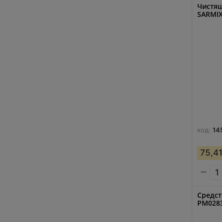
Чистящ
SARMIX
код:
14
75,4
−
Средст
PM0283