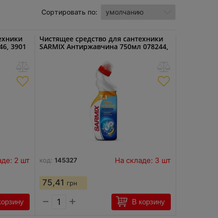
Сортировать по:
ехники
Чистящее средство для сантехники
6, 3901
SARMIX Антиржавчина 750мл 078244,
3895
аде: 2 шт
На складе: 3 шт
код:
145327
75,41
грн
−
+
корзину
В корзину