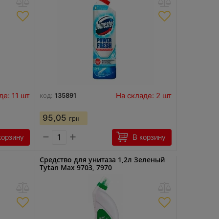
де: 11 шт
На складе: 2 шт
код:
135891
95,05
грн
−
+
корзину
В корзину
Средство для унитаза 1,2л Зеленый
Tytan Max 9703, 7970