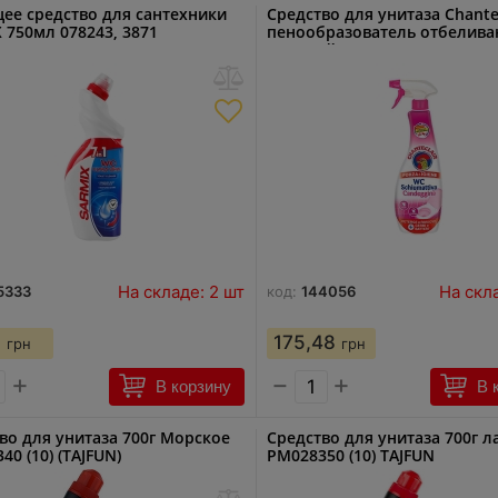
ее средство для сантехники
Средство для унитаза Chante
 750мл 078243, 3871
пенообразователь отбелив
розовый 625мл 6245
На складе: 2 шт
На скл
5333
код:
144056
1
175,48
грн
грн
+
−
+
В корзину
В 
во для унитаза 700г Морское
Средство для унитаза 700г л
40 (10) (TAJFUN)
PM028350 (10) TAJFUN