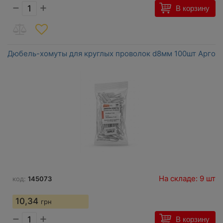
−
+
В корзину
Дюбель-хомуты для круглых проволок d8мм 100шт Арго
На складе: 9 шт
код:
145073
10,34
грн
−
+
В корзину