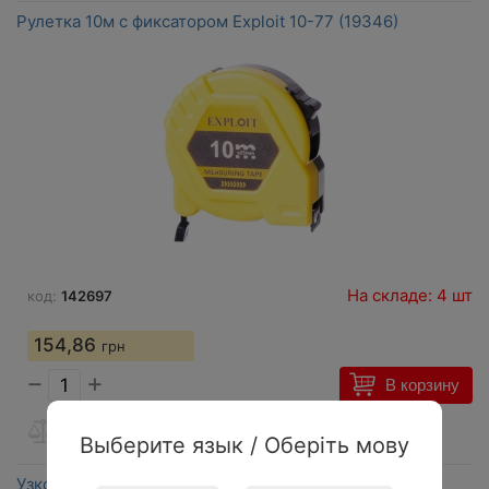
Рулетка 10м с фиксатором Exploit 10-77 (19346)
На складе: 4 шт
код:
142697
154,86
грн
−
+
В корзину
Выберите язык / Оберіть мову
Узкогубцы 160мм Exploit 10-81 (19346)