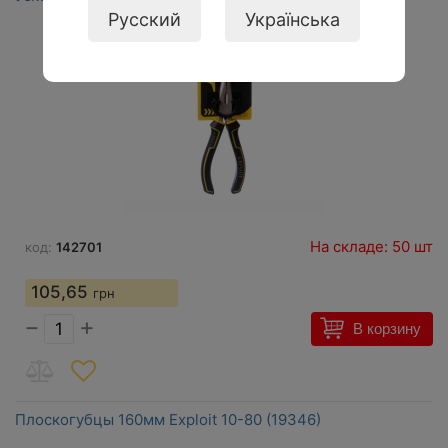
Русский
Українська
На складе: 50 шт
код:
142701
105,65
грн
−
+
В корзину
Плоскогубцы 160мм Exploit 10-80 (19346)