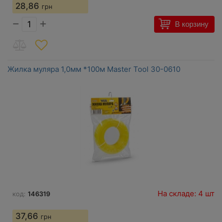
28,86
грн
−
+
В корзину
Жилка муляра 1,0мм *100м Master Tool 30-0610
На складе: 4 шт
код:
146319
37,66
грн