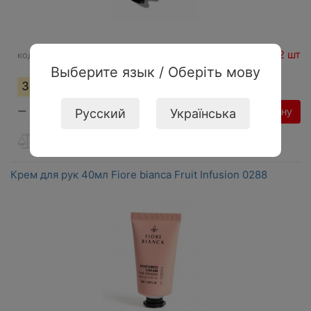
На складе: 2 шт
код:
146358
Выберите язык / Оберіть мову
33,57
грн
−
+
В корзину
Русский
Українська
Крем для рук 40мл Fiore bianca Fruit Infusion 0288