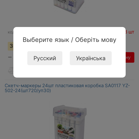
На складе: 18 шт
код:
149245
Выберите язык / Оберіть мову
353,98
грн
−
+
В корзину
Русский
Українська
Скетч-маркеры 24шт пластиковая коробка SA0117 YZ-
502-24(шт720/уп30)