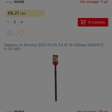
На складе: 1 шт
код:
96398
68,21
грн
−
+
В корзину
Сверло по бетону SDS-PLUS S4 Ø 14*260мм GRANITE
0-14-260
На складе: 29 шт
код:
96394