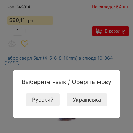
На складе: 54 шт
код:
142814
590,11
грн
−
+
В корзину
Набор сверл 5шт (4-5-6-8-10mm) в слюде 10-364
(19190)
Выберите язык / Оберіть мову
Русский
Українська