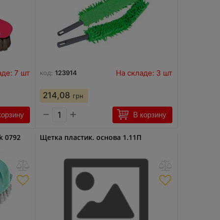
аде: 7 шт
На складе: 3 шт
код:
123914
214,08
грн
−
+
корзину
В корзину
k 0792
Щетка пластик. основа 1.11П