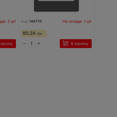
де: 3 шт
На складе: 1 шт
код:
146770
80,24
грн
−
+
корзину
В корзину