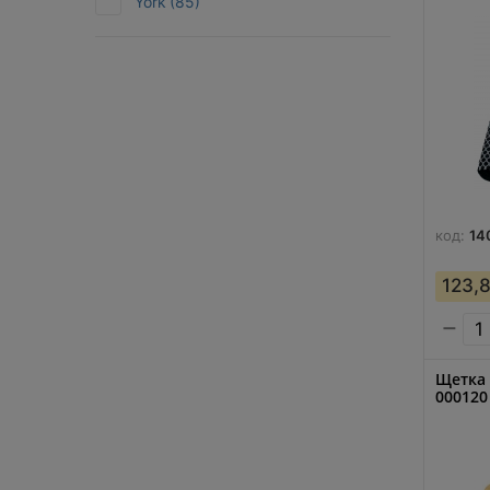
York
(85)
код:
14
123,
−
Щетка 
000120