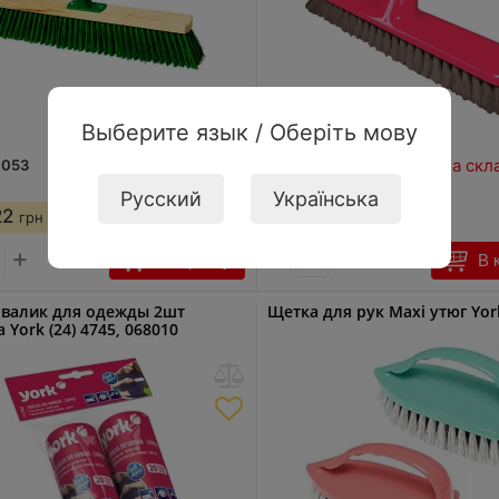
Выберите язык / Оберіть мову
На складе: 4 шт
На скл
1053
код:
127972
Русский
Українська
22
108,87
грн
грн
+
−
+
В корзину
В 
валик для одежды 2шт
Щетка для рук Maxi утюг Yor
 York (24) 4745, 068010