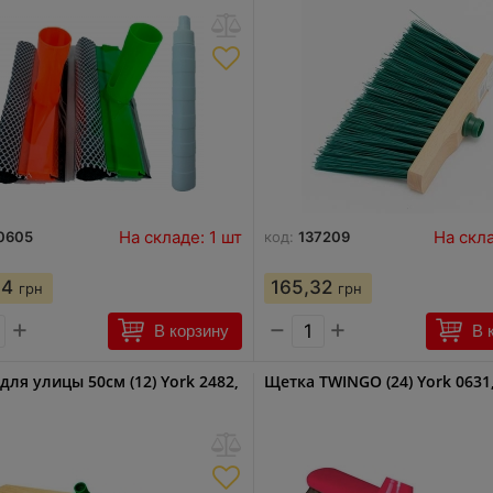
На складе: 1 шт
На скла
0605
код:
137209
84
165,32
грн
грн
+
−
+
В корзину
В 
для улицы 50см (12) York 2482,
Щетка TWINGO (24) York 0631