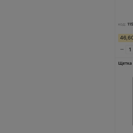
код:
11
46,6
−
Щетка 