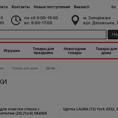
лата
Контакты
Новые поступления
Вакансії
RU
45
пн-сб 9:00-19:00
м. Запоріжжя
90
вс: 9:00-17:00
вул. Деповська, 
На
Товары для
Новогодние
Товары для
Игрушки
праздника
товары
дома
ая
Товары для дома
Щітки
ки
для очистки стекла с
Щетка LAURA (12) York 4332, 
ителем (24) (York) 084060