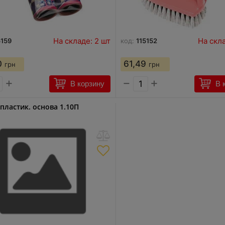
На складе: 2 шт
На скла
5159
код:
115152
0
61,49
грн
грн
+
−
+
В корзину
В 
пластик. основа 1.10П