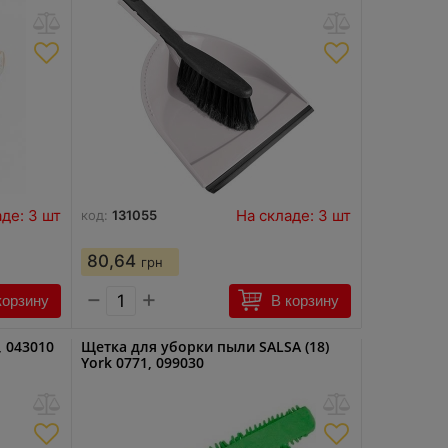
де: 3 шт
На складе: 3 шт
код:
131055
80,64
грн
−
+
корзину
В корзину
, 043010
Щетка для уборки пыли SALSA (18)
York 0771, 099030