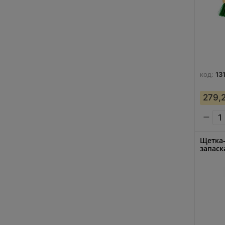
код:
13
279,
−
Щетка-
запаска