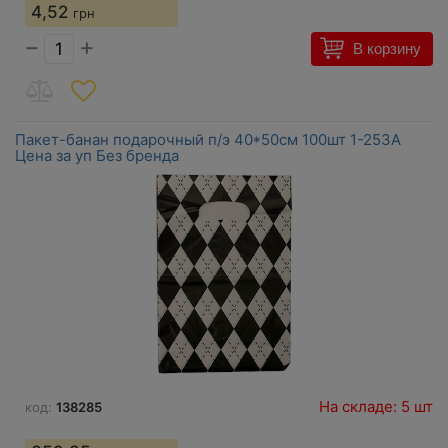
4,52
грн
−
+
В корзину
Пакет-банан подарочный п/э 40*50см 100шт 1-253А
Цена за уп Без бренда
На складе: 5 шт
код:
138285