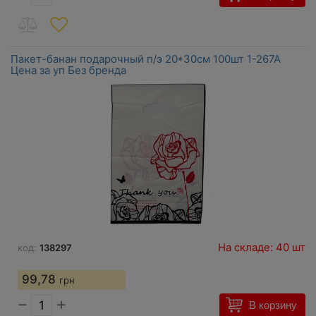
Пакет-банан подарочный п/э 20*30см 100шт 1-267А
Цена за уп Без бренда
На складе: 40 шт
код:
138297
99,78
грн
−
+
В корзину