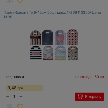
Пакет-банан п/е 9*15см 50шт микс 1-366 (10350) Цена
за уп
На складе: 60 шт
код:
138831
9,48
грн
−
+
В корзину