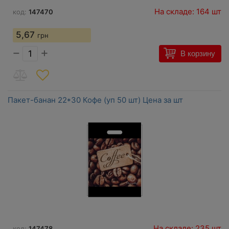
На складе: 164 шт
код:
147470
5,67
грн
−
+
В корзину
Пакет-банан 22*30 Кофе (уп 50 шт) Цена за шт
На складе: 235 шт
код:
147478