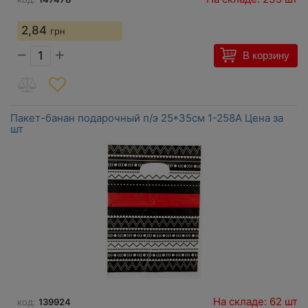
2,84
грн
−
+
В корзину
Пакет-банан подарочный п/э 25*35см 1-258А Цена за
шт
На складе: 62 шт
код:
139924