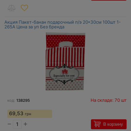
Акция Пакет-банан подарочный п/э 20*30см 100шт 1-
265А Цена за уп Без бренда
На складе: 70 шт
код:
138295
69,53
грн
−
+
В корзину