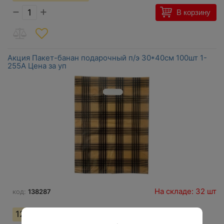
−
+
В корзину
Акция Пакет-банан подарочный п/э 30*40см 100шт 1-
255А Цена за уп
На складе: 32 шт
код:
138287
124,61
грн