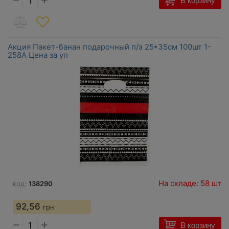
В корзину
Акция Пакет-банан подарочный п/э 25*35см 100шт 1-
258А Цена за уп
На складе: 58 шт
код:
138290
92,56
грн
−
+
В корзину