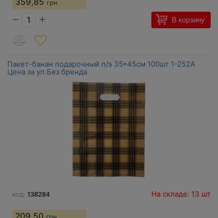
359,85
грн
−
+
В корзину
Пакет-банан подарочный п/э 35*45см 100шт 1-252А
Цена за уп Без бренда
На складе: 13 шт
код:
138284
209,50
грн