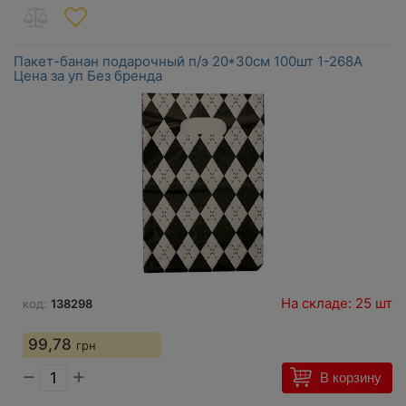
Пакет-банан подарочный п/э 20*30см 100шт 1-268А
Цена за уп Без бренда
На складе: 25 шт
код:
138298
99,78
грн
−
+
В корзину