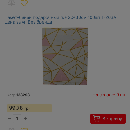
Пакет-банан подарочный п/э 20*30см 100шт 1-263А
Цена за уп Без бренда
На складе: 9 шт
код:
138293
99,78
грн
−
+
В корзину