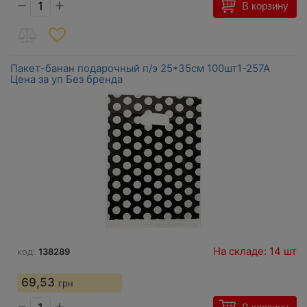
−
+
В корзину
Пакет-банан подарочный п/э 25*35см 100шт1-257А
Цена за уп Без бренда
На складе: 14 шт
код:
138289
69,53
грн
−
+