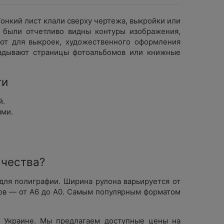
онкий лист клали сверху чертежа, выкройки или
ее были отчетливо видны контуры изображения,
ют для выкроек, художественного оформления
ладывают страницы фотоальбомов или книжные
ги
й.
ями.
ачества?
для полиграфии. Ширина рулона варьируется от
тов — от А6 до А0. Самым популярным форматом
й Украине. Мы предлагаем доступные цены на