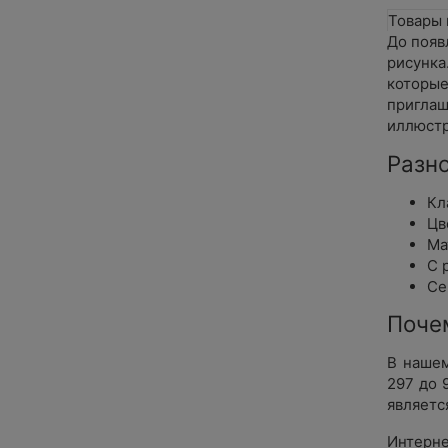
Товары 
До появ
рисунка
которые
приглаш
иллюстр
Разн
Кл
Цв
Ма
С 
Се
Поче
В нашем
297 до 
являетс
Интерне