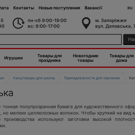
лата
Контакты
Новые поступления
Вакансії
RU
45
пн-сб 9:00-19:00
м. Запоріжжя
90
вс: 9:00-17:00
вул. Деповська, 
На
Товары для
Новогодние
Товары для
Игрушки
праздника
товары
дома
ая
Канцтовары для школы
Принадлежности для черчения
Ка
ька
– тонкая полупрозрачная бумага для художественного офор
, но мелких целлюлозных волокон. Чтобы хрупкий на вид 
о производства используют заготовки высокой плотнос
ки.