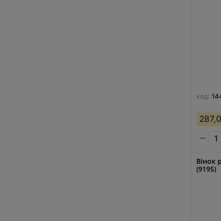
код:
14
287,
−
Вінок 
(9195)