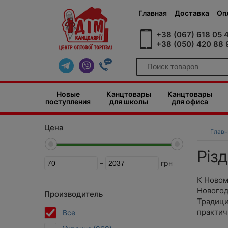
Главная
Доставка
Оп
+38 (067) 618 05 
+38 (050) 420 88 
Новые
Канцтовары
Канцтовары
поступления
для школы
для офиса
Цена
Главн
Різ
–
грн
К Новом
Новогод
Производитель
Традици
практич
Все