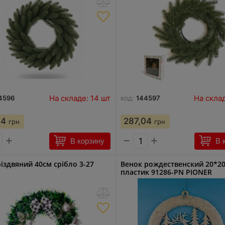
На складе: 14 шт
На склад
4596
код:
144597
04
287,04
грн
грн
+
−
+
В корзину
В 
різдвяний 40см срібло 3-27
Венок рождественский 20*2
пластик 91286-PN PIONER