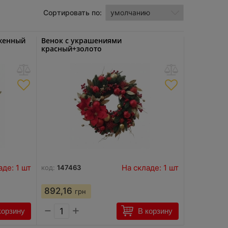
Сортировать по:
женный
Венок с украшениями
красный+золото
аде: 1 шт
На складе: 1 шт
код:
147463
892,16
грн
−
+
корзину
В корзину