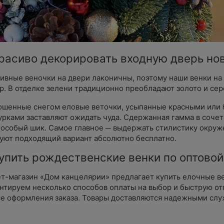
красиво декорировать входную дверь но
ивные веночки на двери лаконичны, поэтому наши венки на
р. В отделке зелени традиционно преобладают золото и сер
шенные снегом еловые веточки, усыпанные красными или б
урками заставляют ожидать чуда. Сдержанная гамма в соче
 особый шик. Самое главное ─ выдержать стилистику окруже
уют подходящий вариант абсолютно бесплатно.
упить рождественские венки по оптовой
т-магазин «Дом канцелярии» предлагает купить елочные ве
нтируем несколько способов оплаты на выбор и быструю отпр
е оформления заказа. Товары доставляются надежными служ