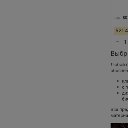
код:
80
521,
−
Выбр
Любой п
обеспеч
кл
с 
ди
би
Все пре
материа