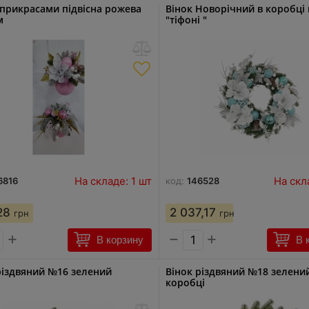
 прикрасами підвісна рожева
Вінок Новорічний в коробці 
м
"тіфоні "
На складе: 1 шт
На скл
6816
код:
146528
28
2 037,17
грн
грн
+
−
+
В корзину
В 
різдвяний №16 зелений
Вінок різдвяний №18 зелени
коробці