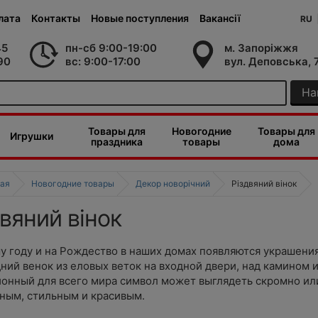
лата
Контакты
Новые поступления
Вакансії
RU
45
пн-сб 9:00-19:00
м. Запоріжжя
90
вс: 9:00-17:00
вул. Деповська, 
На
Товары для
Новогодние
Товары для
Игрушки
праздника
товары
дома
ая
Новогодние товары
Декор новорічний
Різдвяний вінок
двяний вінок
у году и на Рождество в наших домах появляются украшени
ний венок из еловых веток на входной двери, над камином 
онный для всего мира символ может выглядеть скромно ил
ным, стильным и красивым.