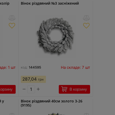
колір
Вінок різдвяний №3 засніжений
аде: 1 шт
На складе: 7 шт
код:
144595
287,04
грн
−
+
корзину
В корзину
й у
Вінок різдвяний 40см золото 3-26
(9195)