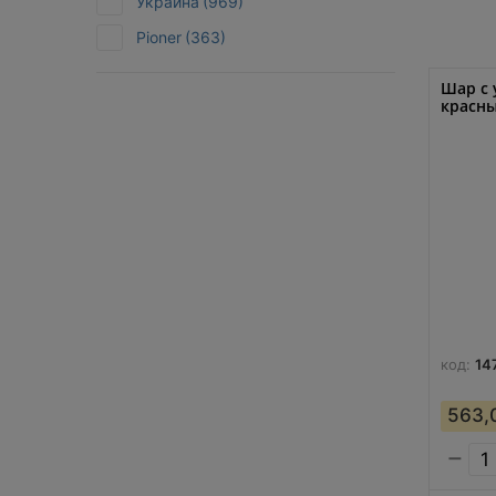
Украина
(969)
Pioner
(363)
Шар с
красны
код:
14
563,
−