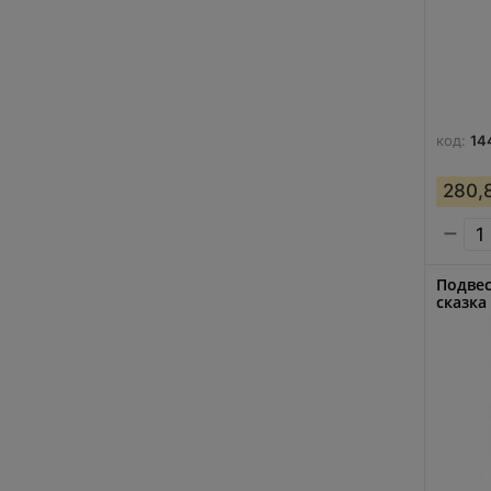
код:
14
280,
−
Подвес
сказка