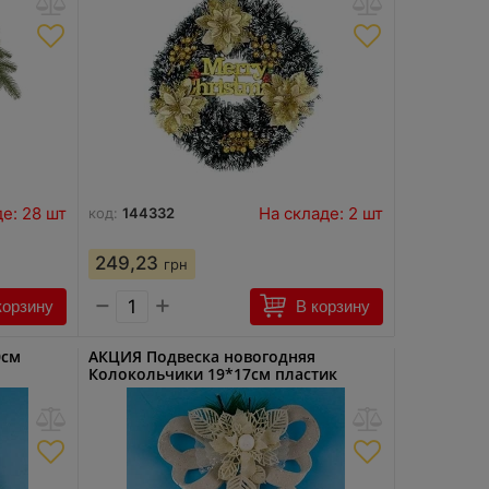
е: 28 шт
На складе: 2 шт
код:
144332
249,23
грн
−
+
корзину
В корзину
0см
АКЦИЯ Подвеска новогодняя
Колокольчики 19*17см пластик
91285-PN PIONER