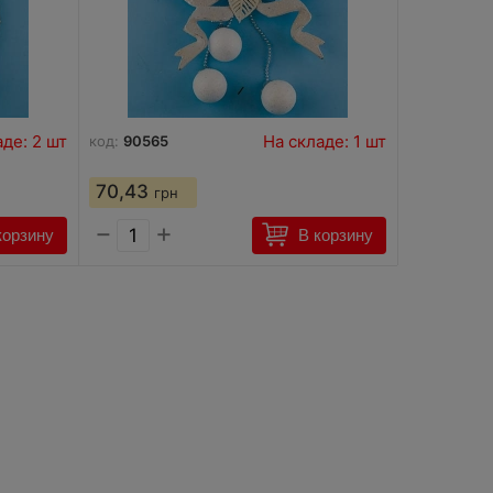
аде: 2 шт
На складе: 1 шт
код:
90565
70,43
грн
−
+
корзину
В корзину