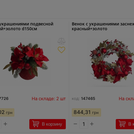
 украшениями подвесной
Венок с украшениями засне
й+золото d150см
красный+золото
На складе: 2 шт
На скл
7726
код:
147465
02
844,31
грн
грн
+
−
+
В корзину
В 