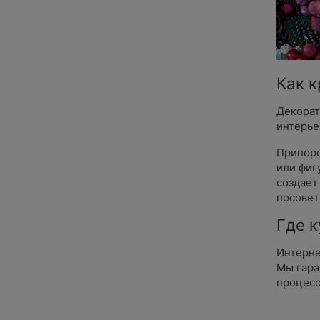
Как 
Декорат
интерье
Припоро
или фиг
создает
посовет
Где к
Интерне
Мы гара
процесс