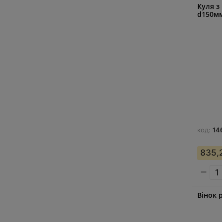
Куля з
d150м
код:
14
835,
−
Вінок 