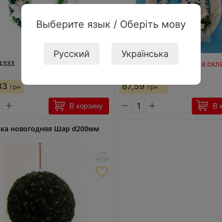
Выберите язык / Оберіть мову
Русский
Українська
На складе: 7 шт
На скл
4333
код:
90566
83
87,59
грн
грн
+
−
+
В корзину
В 
ка новогодняя Шар d200мм