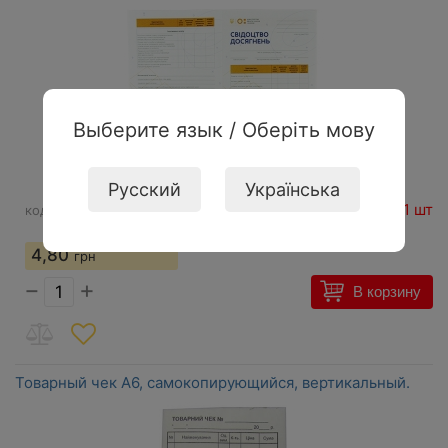
Выберите язык / Оберіть мову
Русский
Українська
На складе: 11 шт
код:
101837
4,80
грн
−
+
В корзину
Товарный чек A6, самокопирующийся, вертикальный.