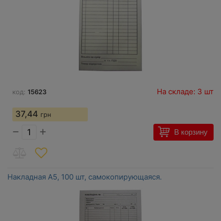
На складе: 3 шт
код:
15623
37,44
грн
−
+
В корзину
Накладная A5, 100 шт, самокопирующаяся.