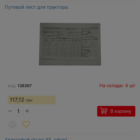
Путевой лист для трактора.
На складе: 4 шт
код:
138397
117,12
грн
−
+
В корзину
Авансовый отчет A5, офсет.