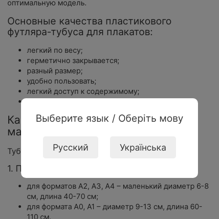
оптимальную модель.
Основные качества пластикового
футляра-тубуса для плакатов:
легкий по весу;
герметично закрывается;
разный размер;
удобно пользовать;
легкий доступ к содержимому;
невысокая цена.
Выберите язык / Оберіть мову
Какой тубус купить в интернет-
магазине Дом канцелярии
Русский
Українська
Тубус для бумаги можно классифицировать:
1. По размеру:
для форматов А2, А3, А4 – маленький диаметр 6-8
см, длина 40-70 см;
для формата А0, А1 – диаметр 9-13 см, длина 60-
110 см.