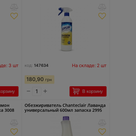
де: 3 шт
На складе: 2 шт
код:
147634
180,90
грн
−
+
корзину
В корзину
имон
Обезжириватель Chanteclair Лаванда
а 3008
универсальный 600мл запаска 2995