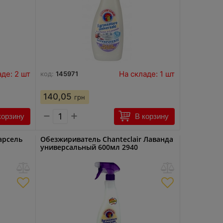
аде: 2 шт
На складе: 1 шт
код:
145971
140,05
грн
−
+
корзину
В корзину
арсель
Обезжириватель Chanteclair Лаванда
универсальный 600мл 2940