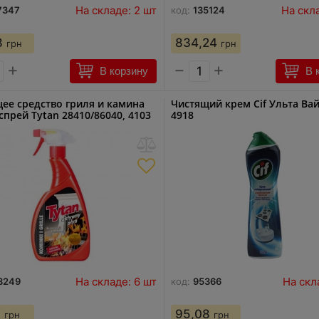
На складе: 2 шт
На скл
7347
код:
135124
8
834,24
грн
грн
+
−
+
В корзину
В 
ее средство гриля и камина
Чистящий крем Cif Ульта Ва
спрей Tytan 28410/86040, 4103
4918
На складе: 6 шт
На скл
8249
код:
95366
9
95,08
грн
грн