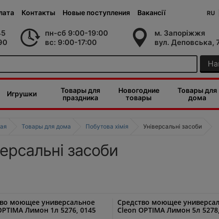
лата
Контакты
Новые поступления
Вакансії
RU
45
пн-сб 9:00-19:00
м. Запоріжжя
90
вс: 9:00-17:00
вул. Деповська, 
На
Товары для
Новогодние
Товары для
Игрушки
праздника
товары
дома
ая
Товары для дома
Побутова хімія
Універсальні засоби
версальні засоби
тво моющее универсальное
Средство моющее универса
OPTIMA Лимон 1л 5276, 0145
Cleon OPTIMA Лимон 5л 5278,