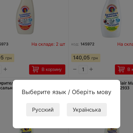
На складе: 2 шт
На скл
5973
код:
145972
05
140,05
грн
грн
+
−
+
В корзину
В 
ритель Chanteclair Лимон
Обезжиритель Chanteclair М
сальный 600мл 2957
универсальный 600мл 2933
Выберите язык / Оберіть мову
Русский
Українська