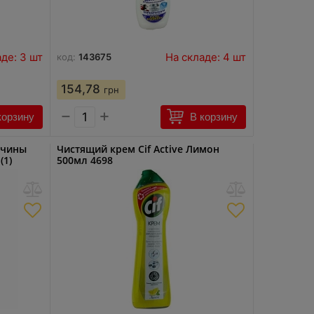
де: 3 шт
На складе: 4 шт
код:
143675
154,78
грн
−
+
корзину
В корзину
вчины
Чистящий крем Cif Active Лимон
(1)
500мл 4698