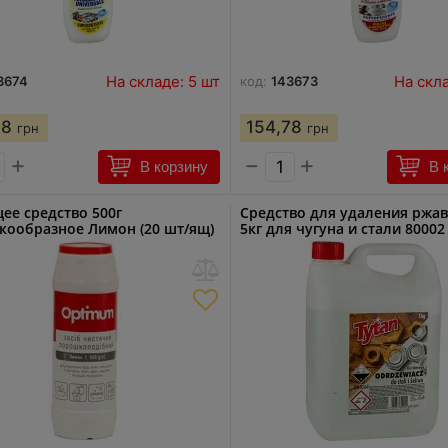
На складе: 5 шт
На скла
3674
код:
143673
78
154,78
грн
грн
+
−
+
В корзину
В 
ее средство 500г
Средство для удаления ржа
ообразное Лимон (20 шт/ящ)
5кг для чугуна и стали 80002 
M 4702, 0299
(TYTAN)