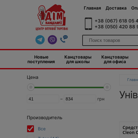
Главная
Доставка
Оп
+38 (067) 618 05 
+38 (050) 420 88 
Новые
Канцтовары
Канцтовары
поступления
для школы
для офиса
Цена
Главн
Уні
–
грн
Производитель
Средс
Все
Cleon 