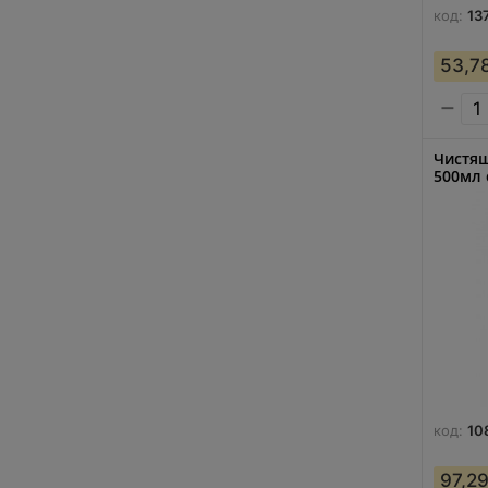
код:
13
53,7
−
Чистящ
500мл 
код:
10
97,2