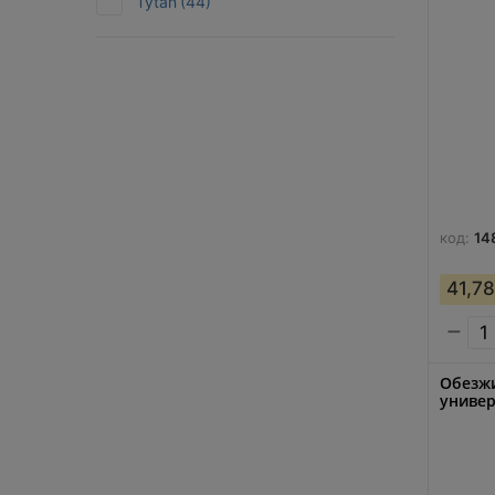
Tytan
(44)
код:
14
41,78
−
Обезжи
универ