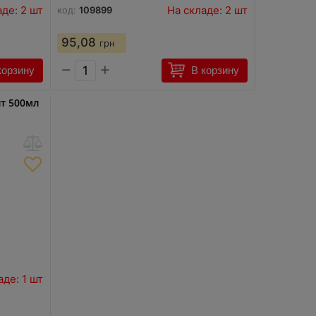
аде: 2 шт
На складе: 2 шт
код:
109899
95,08
грн
−
+
корзину
В корзину
йт 500мл
аде: 1 шт