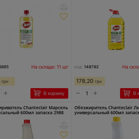
На складе: 11 шт
На скла
8885
код:
148782
178,20
грн
грн
+
−
+
В корзину
В 
риватель Chanteclair Марсель
Обезжиритель Chanteclair Л
сальный 600мл запаска 2988
универсальный 600мл запаск