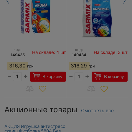
код:
код:
На складе: 4 шт
На складе: 3 шт
149435
149434
316,30
316,29
грн
грн
−
+
−
+
у
В корзину
В корзину
Акционные товары
Смотреть все
АКЦИЯ Игрушка антистресс
сквиш Футболка 5804 Без