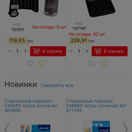
код:
код:
шт
На складе: 6 шт
137797
137811
На складе: 62 шт
119,65
228,91
грн
грн
−
+
−
+
у
В корзину
В корзину
Новинки
Смотреть все
Стиральный порошок
Стиральный порошок
К
SARMIX Active Aroma 4кг
SARMIX Active Universal 4кг
S
083688
077765
9