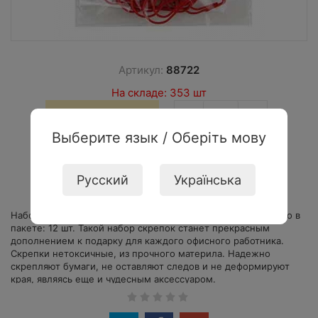
Артикул:
88722
На складе: 353 шт
−
+
24,38
грн
Выберите язык / Оберіть мову
Купить
Русский
Українська
Набор канцелярских скрепок в форме сердечка. Количество в
пакете: 12 шт. Такой набор скрепок станет прекрасным
дополнением к подарку для каждого офисного работника.
Скрепки нетоксичные, из прочного материла. Надежно
скрепляют бумаги, не оставляют следов и не деформируют
края, являясь еще и чудесным аксессуаром.