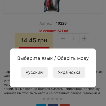
Артикул:
46226
На складе: 241 шт
−
+
14,45
грн
Купить
Выберите язык / Оберіть мову
Шариковая ручка LEXI Jet Pen - это ваша возможность добиться
Русский
Українська
каллиграфического почерка, прилагая к этому минимум
усилий. Все благодаря тонкому пишущему наконечнику,
который оставляет на бумаге исключительно аккуратные
линии. Вы можете не бояться смазать написанное, поскольку
чернила быстро высыхают и не оставляют следов. Удобный и
легкий пластиковый корпус не даст вашей руке устать после
длительного письма. Заменить закончившийся стержень на
новый очень просто. Синяя шариковая ручка – незаменимый