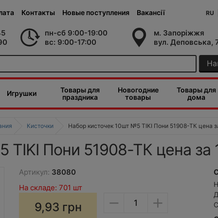
лата
Контакты
Новые поступления
Вакансії
RU
45
пн-сб 9:00-19:00
м. Запоріжжя
90
вс: 9:00-17:00
вул. Деповська, 
На
Товары для
Новогодние
Товары для
Игрушки
праздника
товары
дома
ания
Кисточки
Набор кисточек 10шт №5 TIKI Пони 51908-ТК цена з
 TIKI Пони 51908-ТК цена за 
Артикул:
38080
С
Н
На складе: 701 шт
−
+
Д
9,93
грн
С