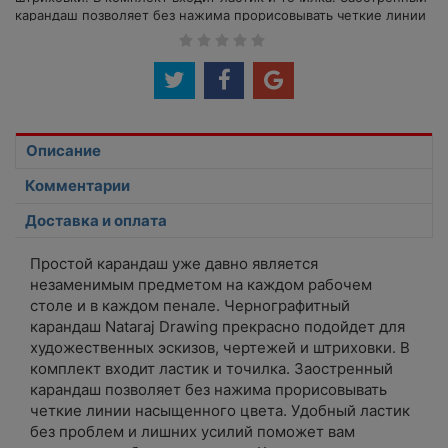
карандаш позволяет без нажима прорисовывать четкие линии
насыщенного цвета. Удобный ластик без проблем и лишних
усилий поможет вам исправить любую неточность. Карандаш
легко затачивается и не содержит токсичных веществ.
Твердость стержня: 6H.
Описание
Комментарии
Доставка и оплата
Простой карандаш уже давно является
незаменимым предметом на каждом рабочем
столе и в каждом пенале. Чернографитный
карандаш Nataraj Drawing прекрасно подойдет для
художественных эскизов, чертежей и штриховки. В
комплект входит ластик и точилка. Заостренный
карандаш позволяет без нажима прорисовывать
четкие линии насыщенного цвета. Удобный ластик
без проблем и лишних усилий поможет вам