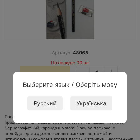
Артикул:
48968
На складе: 99 шт
−
+
5,87
грн
Выберите язык / Оберіть мову
Купить
Русский
Українська
Простой карандаш уже давно является незаменимым
предметом на каждом рабочем столе и в каждом пенале.
Чернографитный карандаш Nataraj Drawing прекрасно
подойдет для художественных эскизов, чертежей и
штриховки. В комплект входит ластик и точилка. Заостренный