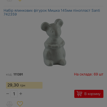
Набір ялинкових фігурок Мишка 145мм пінопласт Santi
742359
На складе: 69 шт
код:
111391
29,30
грн
−
+
В корзину