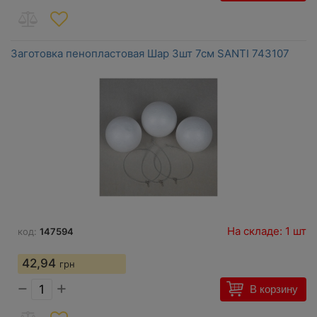
Заготовка пенопластовая Шар 3шт 7см SANTI 743107
На складе: 1 шт
код:
147594
42,94
грн
−
+
В корзину