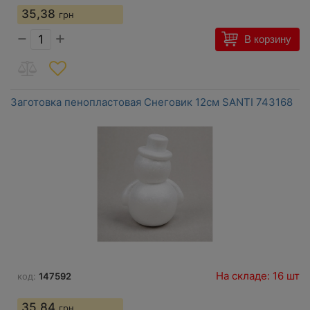
35,38
грн
−
+
В корзину
Заготовка пенопластовая Снеговик 12см SANTI 743168
На складе: 16 шт
код:
147592
35,84
грн