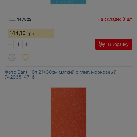
На складе: 3 шт
код:
147522
144,10
грн
−
+
В корзину
Фетр Santi 10л 21*30см мягкий с глит. морковный
742935, 4716