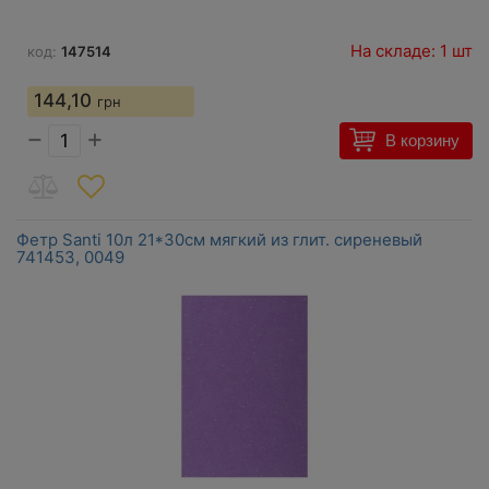
На складе: 1 шт
код:
147514
144,10
грн
−
+
В корзину
Фетр Santi 10л 21*30см мягкий из глит. сиреневый
741453, 0049