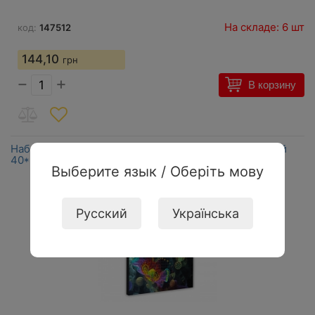
На складе: 6 шт
код:
147512
144,10
грн
−
+
В корзину
Набор для росписи по номерам с алмазной мозаикой
40*50см Космический цветок SANTI 954981
Выберите язык / Оберіть мову
Русский
Українська