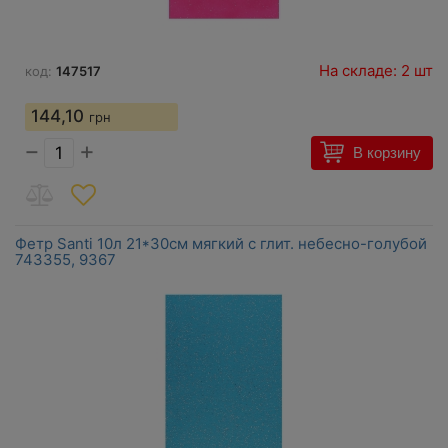
На складе: 2 шт
код:
147517
144,10
грн
−
+
В корзину
Фетр Santi 10л 21*30см мягкий с глит. небесно-голубой
743355, 9367