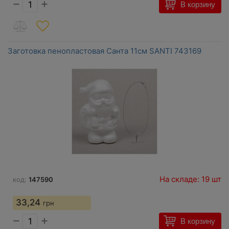
−
+
В корзину
Заготовка пенопластовая Санта 11см SANTI 743169
На складе: 19 шт
код:
147590
33,24
грн
−
+
В корзину