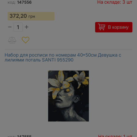
На складе: 3 шт
код:
147556
372,20
грн
−
+
В корзину
Набор для росписи по номерам 40*50см Девушка с
лилиями поталь SANTI 955290
На складе: 1 шт
код:
147555